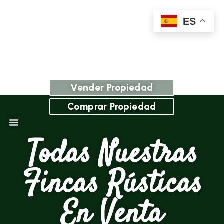
ES
Vender Propiedad
Comprar Propiedad
Todas Nuestras
Fincas Rústicas
En Venta