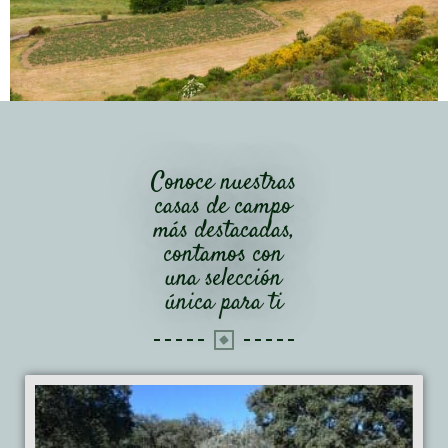
Conoce nuestras
casas de campo
más destacadas,
contamos con
una selección
única para ti