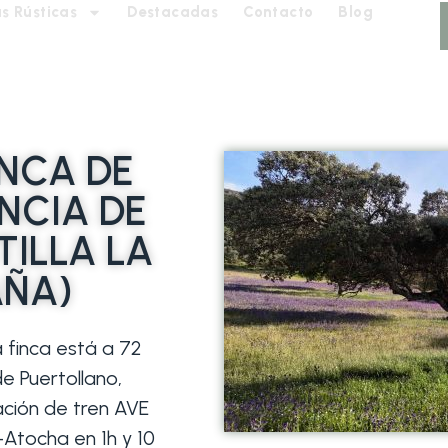
s Rústicas
Destacadas
Contacto
Blog
NCA DE
NCIA DE
TILLA LA
ÑA)
 finca está a 72
e Puertollano,
ción de tren AVE
Atocha en 1h y 10