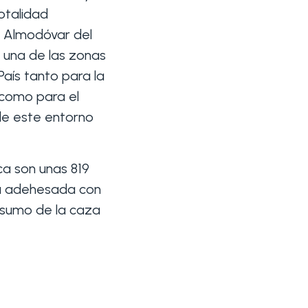
otalidad
e Almodóvar del
 una de las zonas
País tanto para la
 como para el
de este entorno
ca son unas 819
na adehesada con
nsumo de la caza