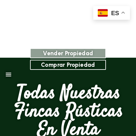
ES
Vender Propiedad
Comprar Propiedad
Todas Nuestras
Fincas Rústicas
En Venta