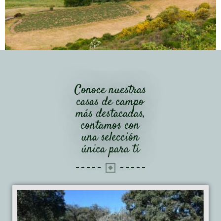
Conoce nuestras
casas de campo
más destacadas,
contamos con
una selección
única para ti