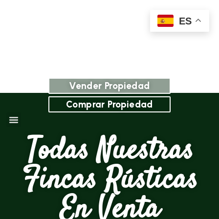
ES
Vender Propiedad
Comprar Propiedad
Todas Nuestras
Fincas Rústicas
En Venta