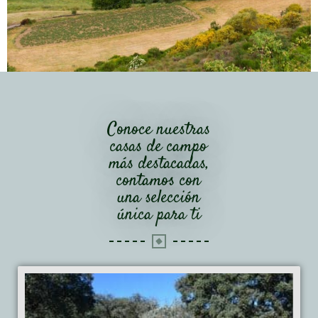
Conoce nuestras
casas de campo
más destacadas,
contamos con
una selección
única para ti