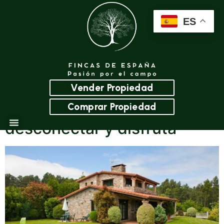
ES
Categoría:
Blog
Ventajas de comprar una
Vender Propiedad
casa de campo para
Comprar Propiedad
desconectar y disfruta