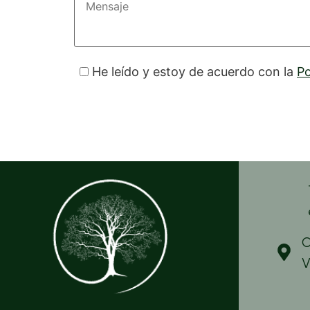
He leído y estoy de acuerdo con la
Po
C
V