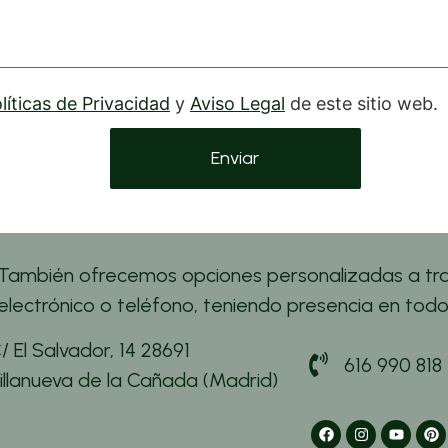
líticas de Privacidad
y
Aviso Legal
de este sitio web.
También ofrecemos opciones personalizadas a tra
electrónico o teléfono, teniendo presencia en todo e
/ El Salvador, 14 28691
616 990 818
illanueva de la Cañada (Madrid)