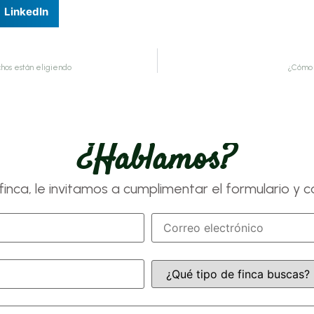
LinkedIn
chos están eligiendo
¿Cómo e
¿hablamos?
inca, le invitamos a cumplimentar el formulario y