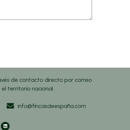
vés de contacto directo por correo
l territorio nacional.
info@fincasdeespaña.com