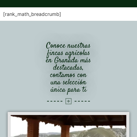
[rank_math_breadcrumb]
Conoce nuestras
fincas agrícolas
en Granada más
destacadas,
contamos con
una selección
única para ti