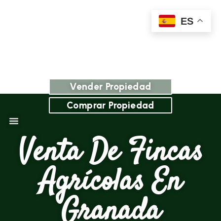
ES
Vender Propiedad
Comprar Propiedad
Venta De Fincas
Agrícolas En
Granada