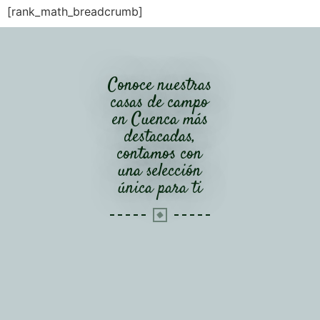
[rank_math_breadcrumb]
Conoce nuestras
casas de campo
en Cuenca más
destacadas,
contamos con
una selección
única para ti