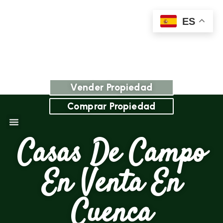
ES
Vender Propiedad
Comprar Propiedad
Casas De Campo
En Venta En
Cuenca